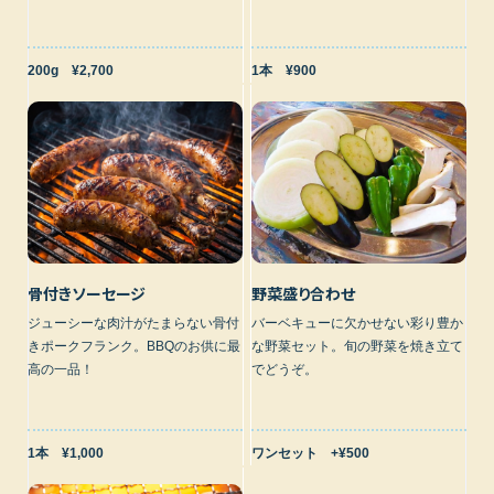
200g ¥2,700
1本 ¥900
骨付きソーセージ
野菜盛り合わせ
ジューシーな肉汁がたまらない骨付
バーベキューに欠かせない彩り豊か
きポークフランク。BBQのお供に最
な野菜セット。旬の野菜を焼き立て
高の一品！
でどうぞ。
1本 ¥1,000
ワンセット +¥500