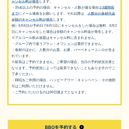
ャンセル料が発生
します。
・35名以上の予約の場合、キャンセル・人数が減る場合は
3週間前
まで
にメール連絡をお願いします。それ以降は、
人数分の食材代金
全額のキャンセル料が発生
します。
例）8月6日が予約日で8月1日にキャンセルをした場合は無料、8月2
日にキャンセルをした場合は全額のキャンセル料金が発生します。
※アルコール飲み放題はキャンセル料に含まれません。
・グループ内で違うプラン・オプションは選択できません。
・食材のほかに、人数分のお皿、お箸、バーベキューコンロが含ま
れています。
※延長はご予約できません。ご希望の場合、当日の予約状況次第と
なります。予約状況によっては延長できないこともありますのでご
了承ください。
・BBQをご利用の場合、ハッピーアワー・キャンペーン・その他割
引はご利用いただけません。
・ご予約いただけるのは90日後までとなります。
BBQを予約する