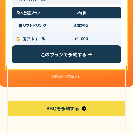
■ セット内容（6品）
飲み放題プラン
2時間
牛ハンギングテンダー 200g
基本料金
缶ソフトドリンク
骨付きソーセージ 1個
野菜盛り合わせ（4種）
+1,000
缶アルコール
このプランで予約する
価格は税込表示です。
BBQを予約する