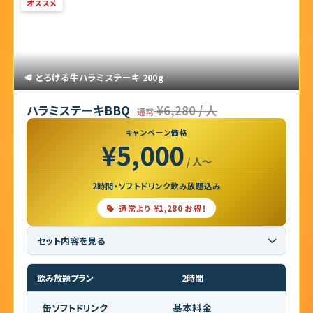
オススメ
🥩 とろける牛ハラミステーキ 200g
ハラミステーキBBQ
¥6,280 / 人
通常
キャンペーン価格
¥5,000
/ 人〜
2時間・ソフトドリンク飲み放題込み
通常より ¥1,280 お得！
セット内容を見る
■ セット内容（6品）
飲み放題プラン
2時間
牛ハンギングテンダー 200g
骨付きソーセージ 1個
基本料金
缶ソフトドリンク