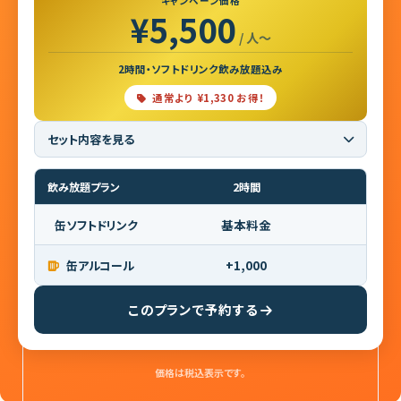
キャンペーン価格
¥5,500
/ 人〜
2時間・ソフトドリンク飲み放題込み
通常より ¥1,330 お得！
セット内容を見る
■ セット内容（9品）
飲み放題プラン
2時間
牡蠣 1個・エビ 1尾・ホタテ 1個
※仕入れ状況により、一部食材が変更となる場合がございます。あら
基本料金
缶ソフトドリンク
かじめご了承ください。
ランプ or 肩ロース 200g
+1,000
缶アルコール
骨付きソーセージ 1個・野菜盛り合わせ（4種）
このプランで予約する
価格は税込表示です。