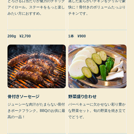
とろける口当たりが魅力のチャック
蒸した柔らかいチキンをグリルで豪
アイロール。ステーキをもっと楽し
快に！骨付きのボリュームたっぷり
みたい方におすすめ。
チキンです。
200g ¥2,700
1本 ¥900
骨付きソーセージ
野菜盛り合わせ
ジューシーな肉汁がたまらない骨付
バーベキューに欠かせない彩り豊か
きポークフランク。BBQのお供に最
な野菜セット。旬の野菜を焼き立て
高の一品！
でどうぞ。