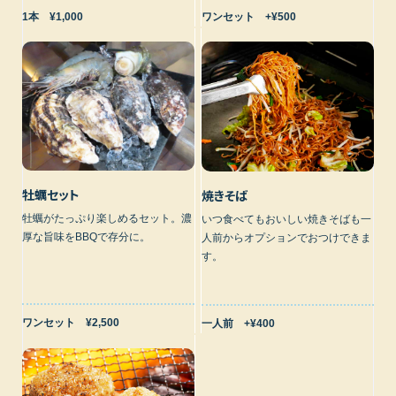
1本 ¥1,000
ワンセット +¥500
牡蠣セット
焼きそば
牡蠣がたっぷり楽しめるセット。濃
いつ食べてもおいしい焼きそばも一
厚な旨味をBBQで存分に。
人前からオプションでおつけできま
す。
ワンセット ¥2,500
一人前 +¥400