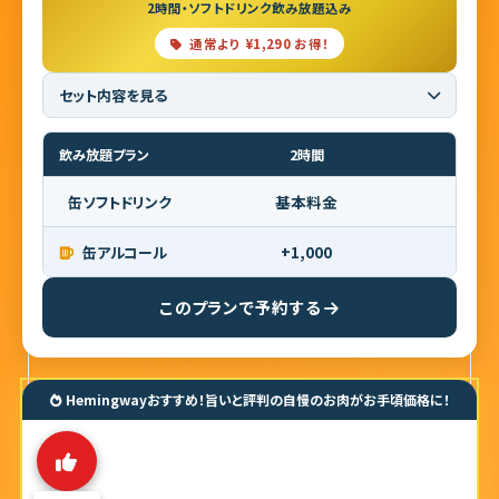
2時間・ソフトドリンク飲み放題込み
通常より ¥1,290 お得！
セット内容を見る
■ セット内容（7品）
飲み放題プラン
2時間
焼肉盛り合わせ（牛・豚バラ肉 / 豚トロ / 豚ホルモン）320g
※仕入れ状況により、一部食材が変更となる場合がございます。あら
基本料金
缶ソフトドリンク
かじめご了承ください。
野菜盛り合わせ（4種）
+1,000
缶アルコール
このプランで予約する
Hemingwayおすすめ！旨いと評判の自慢のお肉がお手頃価格に！