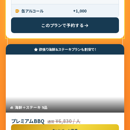
野菜盛り合わせ（4種）
+1,000
缶アルコール
このプランで予約する
欲張り海鮮＆ステーキプランも割安で！
🦪 海鮮＋ステーキ 9品
プレミアムBBQ
¥6,830 / 人
通常