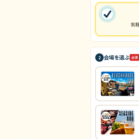
気
会場を選ぶ
2
必須