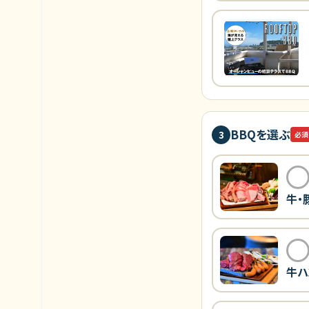
BBQを選ぶ
3
必須
牛・
牛ハ