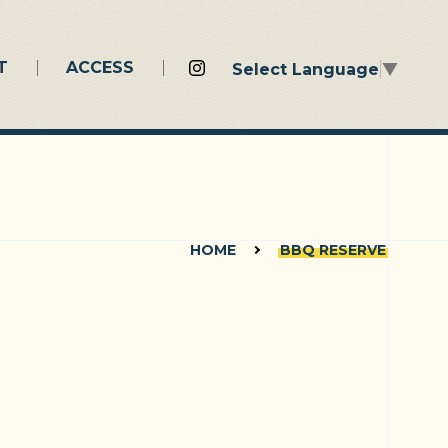
T
ACCESS
Select Language
▼
HOME
BBQ RESERVE