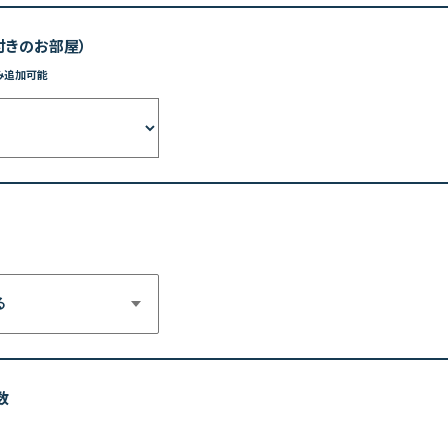
付きのお部屋）
み追加可能
る
数