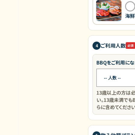
海鮮
ご利用人数
4
必須
BBQをご利用に
13歳以上の方は必
い。13歳未満でも
らに含めてください